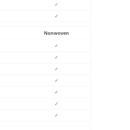
✓
✓
Nonwoven
✓
✓
✓
✓
✓
✓
✓