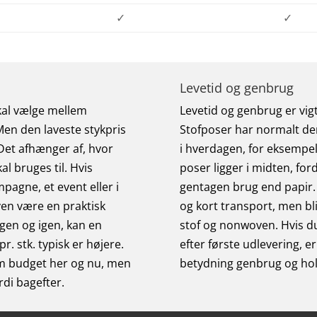
✓
✓
Levetid og genbrug
skal vælge mellem
Levetid og genbrug er vigt
en den laveste stykpris
Stofposer har normalt den
Det afhænger af, hvor
i hverdagen, for eksempel 
l bruges til. Hvis
poser ligger i midten, ford
pagne, et event eller i
gentagen brug end papir. 
oven være en praktisk
og kort transport, men bli
gen og igen, kan en
stof og nonwoven. Hvis du
r. stk. typisk er højere.
efter første udlevering, e
 om budget her og nu, men
betydning genbrug og hol
di bagefter.