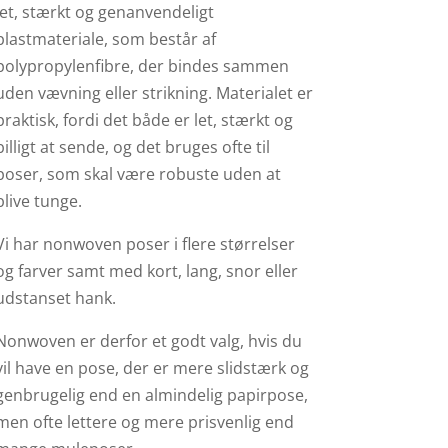
let, stærkt og genanvendeligt
plastmateriale, som består af
polypropylenfibre, der bindes sammen
uden vævning eller strikning. Materialet er
praktisk, fordi det både er let, stærkt og
billigt at sende, og det bruges ofte til
poser, som skal være robuste uden at
blive tunge.
Vi har nonwoven poser i flere størrelser
og farver samt med kort, lang, snor eller
udstanset hank.
Nonwoven er derfor et godt valg, hvis du
vil have en pose, der er mere slidstærk og
genbrugelig end en almindelig papirpose,
men ofte lettere og mere prisvenlig end