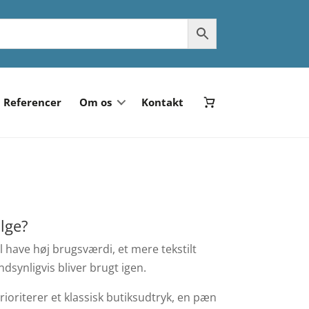
Referencer
Om os
Kontakt
lge?
l have høj brugsværdi, et mere tekstilt
dsynligvis bliver brugt igen.
ioriterer et klassisk butiksudtryk, en pæn