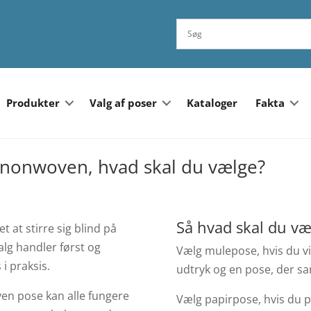
Produkter
Valg af poser
Kataloger
Fakta
r nonwoven, hvad skal du vælge?
Så hvad skal du væ
t at stirre sig blind på
valg handler først og
Vælg mulepose, hvis du vi
i praksis.
udtryk og en pose, der san
en pose kan alle fungere
Vælg papirpose, hvis du pr