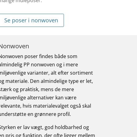
mange muleposer.
Se poser i nonwoven
Nonwoven
Nonwoven poser findes både som
almindelig PP nonwoven og i mere
miljøvenlige varianter, alt efter sortiment
og materiale. Den almindelige type er let,
stærk og praktisk, mens de mere
miljøvenlige alternativer kan være
relevante, hvis materialevalget også skal
understøtte en grønnere profil.
Styrken er lav vægt, god holdbarhed og
en pris og funktion, der ofte ligger mellem