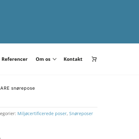
Referencer
Om os
Kontakt
ARE snørepose
egorier:
Miljøcertificerede poser
,
Snøreposer