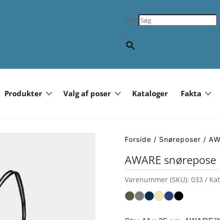
Søg
×
Produkter
Valg af poser
Kataloger
Fakta
Forside
/
Snøreposer
/ AW
AWARE snørepose
Varenummer (SKU):
033
Kat