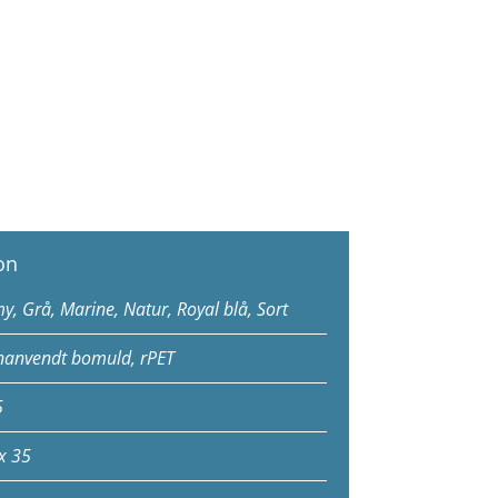
on
y, Grå, Marine, Natur, Royal blå, Sort
anvendt bomuld, rPET
5
x 35