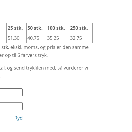
™
25 stk.
50 stk.
100 stk.
250 stk.
51,30
40,75
35,25
32,75
. stk. ekskl. moms, og pris er den samme
r op til 6 farvers tryk.
tal, og send trykfilen med, så vurderer vi
.
Ryd