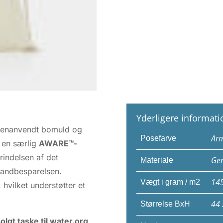
Yderligere informati
 genanvendt bomuld og
Arm
Posefarve
r en særlig
AWARE™-
prindelsen af det
Gen
Materiale
vandbesparelsen.
14
Vægt i gram / m2
hvilket understøtter et
44 
Størrelse BxH
lgt taske til water.org
,