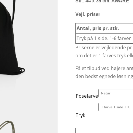
Str.: 44 x 35 cm. AWARE
Vejl. priser
Antal, pris pr. stk.
Tryk på 1 side. 1-6 farver
Priserne er vejledende pr
om det er 1 farves tryk elle
Få et tilbud ved højere an
den bedst egnede løsning
Posefarve
Tryk
AWARE