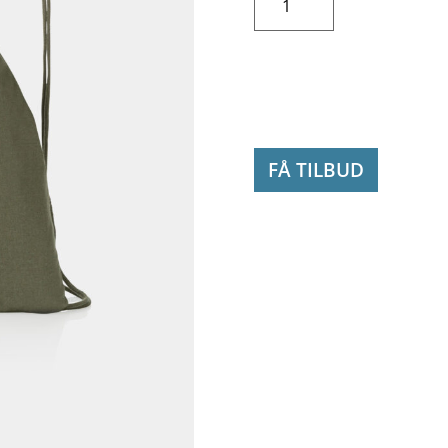
snørepose
antal
FÅ TILBUD