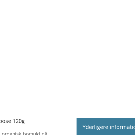
epose 120g
Yderligere informati
t organisk bomuld på