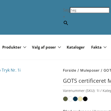
Søg
×
Produkter
Valg af poser
Kataloger
Fakta
Forside
/
Muleposer
/ GOT
GOTS certificeret
Varenummer (SKU):
1I
Kate