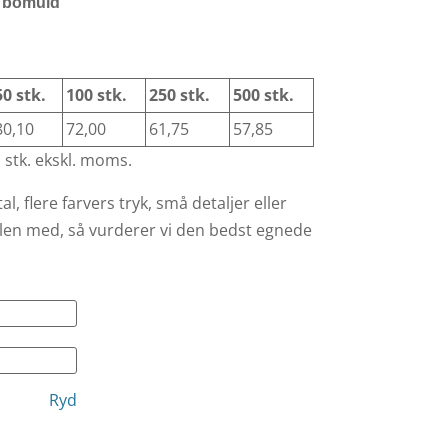
 bomuld
50 stk.
100 stk.
250 stk.
500 stk.
80,10
72,00
61,75
57,85
 stk. ekskl. moms.
al, flere farvers tryk, små detaljer eller
ilen med, så vurderer vi den bedst egnede
Ryd