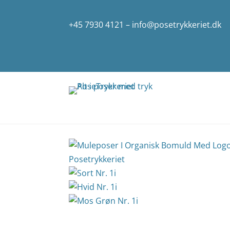
+45 7930 4121
–
info@posetrykkeriet.dk