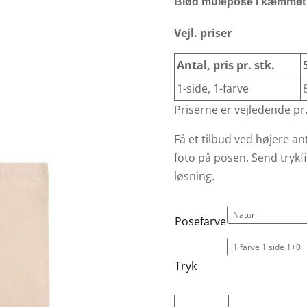
Blød mulepose i kæmmet
Vejl. priser
Antal, pris pr. stk.
1-side, 1-farve
Priserne er vejledende pr.
Få et tilbud ved højere ant
foto på posen. Send trykf
løsning.
Posefarve
Tryk
GOTS