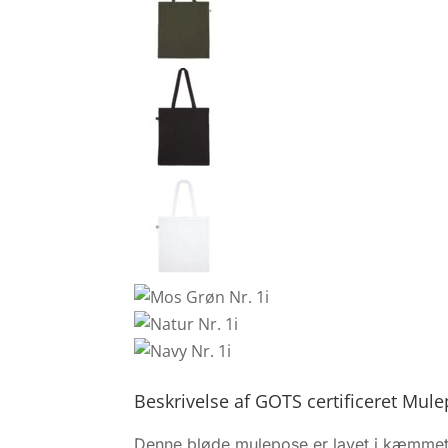
Beskrivelse af GOTS certificeret Mul
Denne bløde mulepose er lavet i kæmme