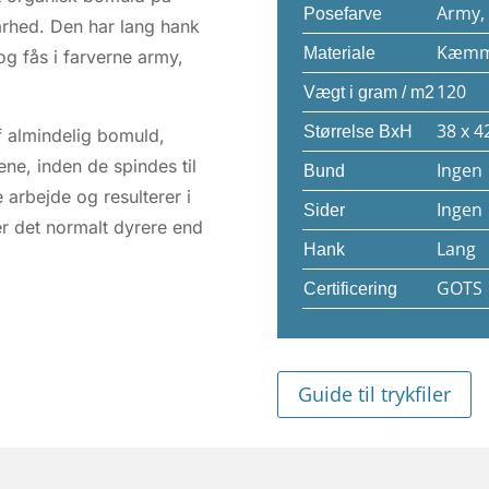
Army, 
Posefarve
arhed. Den har lang hank
Kæmme
Materiale
og fås i farverne army,
120
Vægt i gram / m2
38 x 4
Størrelse BxH
 almindelig bomuld,
ene, inden de spindes til
Ingen
Bund
rbejde og resulterer i
Ingen
Sider
 er det normalt dyrere end
Lang
Hank
GOTS
Certificering
Guide til trykfiler