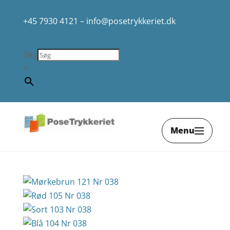
+45 7930 4121
–
info@posetrykkeriet.dk
Søg
×
Menu