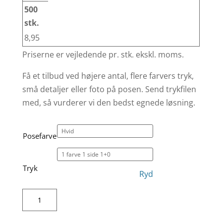
8,95
Priserne er vejledende pr. stk. ekskl. moms.
Få et tilbud ved højere antal, flere farvers tryk,
små detaljer eller foto på posen. Send trykfilen
med, så vurderer vi den bedst egnede løsning.
Posefarve
Tryk
Ryd
Snøre
taske
i