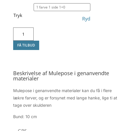
Tryk
Ryd
Mulepose
i
FÅ TILBUD
genanvendte
materialer
antal
Beskrivelse af Mulepose i genanvendte
materialer
Mulepose i genanvendte materialer kan du få i flere
lækre farver, og er forsynet med lange hanke, lige ti at
tage over skulderen
Bund: 10 cm