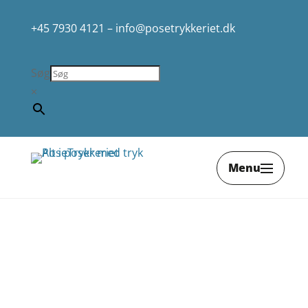
+45 7930 4121
–
info@posetrykkeriet.dk
Søg
×
Menu