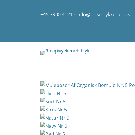
+45 7930 4121
–
info@posetrykkeriet.dk