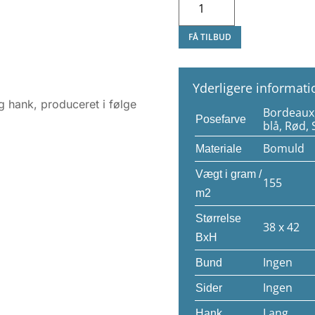
Organisk
Mulepose
antal
FÅ TILBUD
Yderligere informati
 hank, produceret i følge
Bordeaux,
Posefarve
blå, Rød, 
Bomuld
Materiale
Vægt i gram /
155
m2
Størrelse
38 x 42
BxH
Ingen
Bund
Ingen
Sider
Lang
Hank