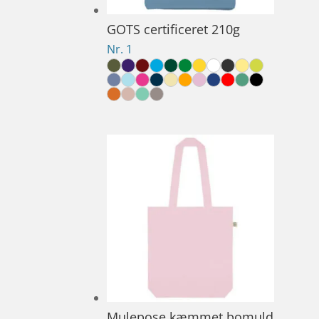
GOTS certificeret 210g
Nr. 1
Mulepose kæmmet bomuld