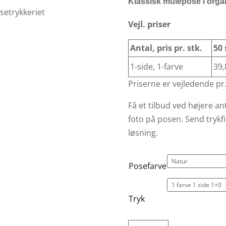
Klassisk mulepose i org
Vejl. priser
Antal, pris pr. stk.
50 
1-side, 1-farve
39,
Priserne er vejledende pr.
Få et tilbud ved højere ant
foto på posen. Send trykf
løsning.
Posefarve
Tryk