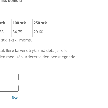
anisk bomuld
stk.
100 stk.
250 stk.
85
34,75
29,60
 stk. ekskl. moms.
al, flere farvers tryk, små detaljer eller
ilen med, så vurderer vi den bedst egnede
Ryd