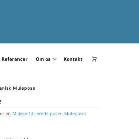
Referencer
Om os
Kontakt
anisk Mulepose
e
orier:
Miljøcertificerede poser
,
Muleposer