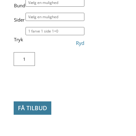
Bund
Sider
Tryk
Ryd
Pose
i
organisk
bomuld
antal
FÅ TILBUD