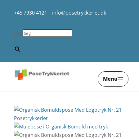
+45 7930 4121
–
info@posetrykkeriet.dk
Søg
×
Menu