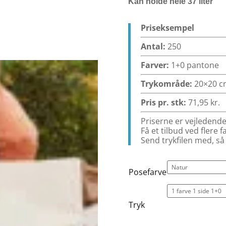
Kan holde hele 37 liter
Priseksempel
Antal:
250
Farver:
1+0 pantone
Trykområde:
20×20 c
Pris pr. stk:
71,95
kr.
Priserne er vejledende
Få et tilbud ved flere 
Send trykfilen med, så
Posefarve
Tryk