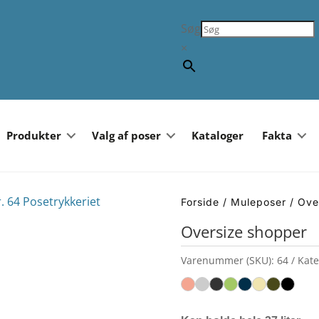
Søg
×
Produkter
Valg af poser
Kataloger
Fakta
Forside
/
Muleposer
/ Ove
Oversize shopper
Varenummer (SKU):
64
Kate