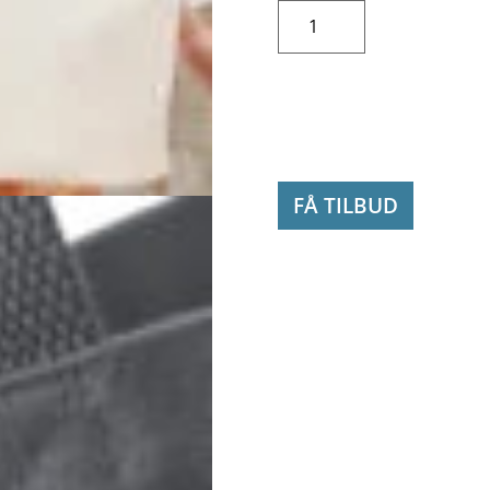
Oversize
shopper
antal
FÅ TILBUD