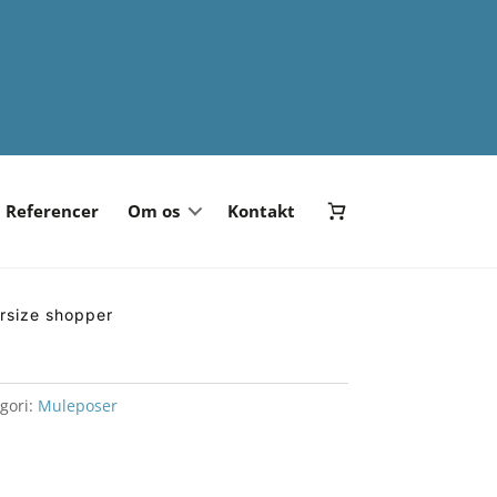
Referencer
Om os
Kontakt
rsize shopper
gori:
Muleposer