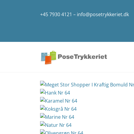
+45 7930 4121
–
info@posetrykkeriet.dk