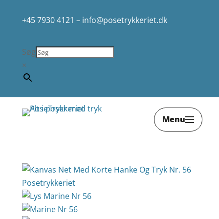
+45 7930 4121
–
info@posetrykkeriet.dk
Søg
×
Menu