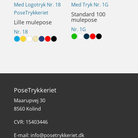
Standard 100
mulepose
Lille mulepose
Nr. 1G
Nr. 18
PoseTrykkeriet
Maarupvej 30
8560 Kolind
CVR: 15403446
E-mail:
info@posetrykkeriet.dk